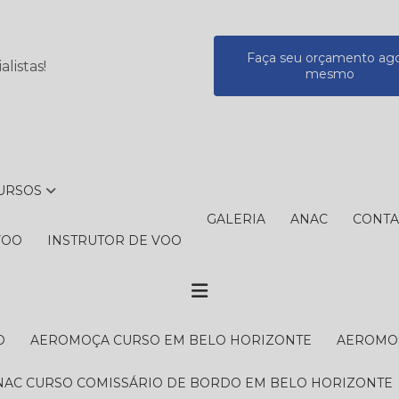
Faça seu orçamento ag
listas!
mesmo
CURSOS
GALERIA
ANAC
CONT
VOO
INSTRUTOR DE VOO
O
AEROMOÇA CURSO EM BELO HORIZONTE
AEROMO
ANAC CURSO COMISSÁRIO DE BORDO EM BELO HORIZONTE