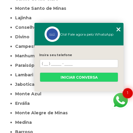
Monte Santo de Minas
Lajinha
Conselheiro Pena
Olá! Fale agora pelo WhatsApp
Divino
Campestre
Insira seu telefone
Manhumirim
Paraisópolis
Lambari
INICIAR CONVERSA
Jaboticatubas
1
Monte Azul
Ervália
Monte Alegre de Minas
Medina
Barroso