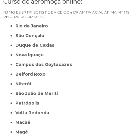
Curso de aeromoça online:
RJ
MG
ES
SP
PR
SC
RS
PE
BA
CE
GO e DF
AM
PA
AC
AL
AP
MA
MT
MS
PB
PI
RN
RO
RR
SE
TO
Rio de Janeiro
São Gonçalo
Duque de Caxias
Nova Iguaçu
Campos dos Goytacazes
Belford Roxo
Niterói
São João de Meriti
Petrópolis
Volta Redonda
Macaé
Magé