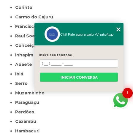
Corinto
Carmo do Cajuru
Francisco Sá
Olá! Fale agora pelo WhatsApp
Raul Soares
Conceição do Mato Dentro
Inhapim
Insira seu telefone
Abaeté
Ibiá
INICIAR CONVERSA
Serro
1
Muzambinho
Paraguaçu
Perdões
Caxambu
Itambacuri