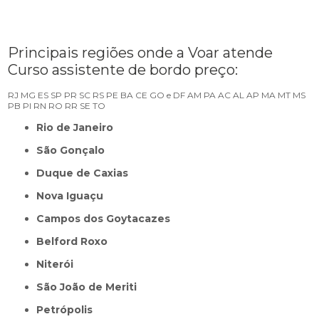
Principais regiões onde a Voar atende
Curso assistente de bordo preço:
RJ
MG
ES
SP
PR
SC
RS
PE
BA
CE
GO e DF
AM
PA
AC
AL
AP
MA
MT
MS
PB
PI
RN
RO
RR
SE
TO
Rio de Janeiro
São Gonçalo
Duque de Caxias
Nova Iguaçu
Campos dos Goytacazes
Belford Roxo
Niterói
São João de Meriti
Petrópolis