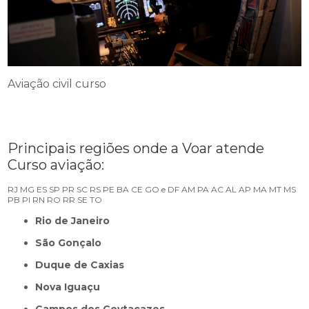
Aviação civil curso
Principais regiões onde a Voar atende
Curso aviação:
RJ
MG
ES
SP
PR
SC
RS
PE
BA
CE
GO e DF
AM
PA
AC
AL
AP
MA
MT
MS
PB
PI
RN
RO
RR
SE
TO
Rio de Janeiro
São Gonçalo
Duque de Caxias
Nova Iguaçu