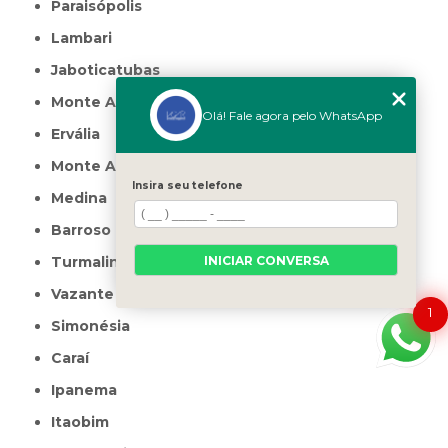
Paraisópolis
Lambari
Jaboticatubas
Monte Azul
Olá! Fale agora pelo WhatsApp
Ervália
Monte Alegre de Minas
Insira seu telefone
Medina
Barroso
INICIAR CONVERSA
Turmalina
Vazante
1
Simonésia
Caraí
Ipanema
Itaobim